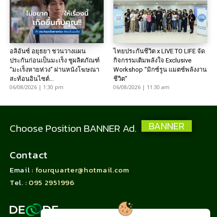
อลิอันซ์ อยุธยา ชวนวางแผน
ไทยประกันชีวิต x LIVE TO LIFE จัด
ประกันก่อนเป็นมะเร็ง ชูผลิตภัณฑ์
กิจกรรมเติมพลังใจ Exclusive
“มะเร็งหายห่วง” ผ่านหนังโฆษณา
Workshop “มิกซ์รูน แมตช์พลังงาน
สะท้อนอินไซต์...
ชีวิต”
06/08/2026 | 1:30 pm
06/08/2026 | 11:30 am
BANNER
Choose Position BANNER Ad.
Contact
Email :
fourquarter@hotmail.com
Tel. :
095 2951996