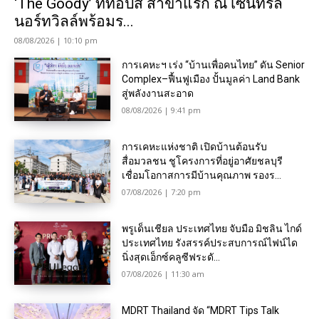
‘The Goody’ ที่ท็อปส์ สาขาแรก ณ เซ็นทรัล
นอร์ทวิลล์พร้อมร...
08/08/2026 | 10:10 pm
การเคหะฯ เร่ง “บ้านเพื่อคนไทย” ดัน Senior
Complex–ฟื้นฟูเมือง ปั้นมูลค่า Land Bank
สู่พลังงานสะอาด
08/08/2026 | 9:41 pm
การเคหะแห่งชาติ เปิดบ้านต้อนรับ
สื่อมวลชน ชูโครงการที่อยู่อาศัยชลบุรี
เชื่อมโอกาสการมีบ้านคุณภาพ รองร...
07/08/2026 | 7:20 pm
พรูเด็นเชียล ประเทศไทย จับมือ มิชลิน ไกด์
ประเทศไทย รังสรรค์ประสบการณ์ไฟน์ได
นิ่งสุดเอ็กซ์คลูซีฟระดั...
07/08/2026 | 11:30 am
MDRT Thailand จัด “MDRT Tips Talk