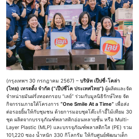
(กรุงเทพฯ 30 กรกฎาคม 2567) –
บริษัท เป๊ปซี่-โคล่า
(ไทย) เทรดดิ้ง จำกัด (“เป๊ปซี่โค ประเทศไทย”)
ผู้ผลิตและจัด
จำหน่ายมันฝรั่งทอดกรอบ “เลย์” ร่วมกับมูลนิธิรักษ์ไทย จัด
กิจกรรมภายใต้โครงการ
“One Smile At a Time”
เพื่อส่ง
ต่อรอยยิ้มให้กับชุมชน ด้วยการมอบชุดโต๊ะเก้าอี้ไม้เทียม 30
ชุด ผลิตจากบรรจุภัณฑ์พลาสติกอ่อนหลายชั้น หรือ Multi-
Layer Plastic (MLP) และบรรจุภัณฑ์พลาสติกใส (PE) รวม
101,220 ซอง น้ำหนัก 330 กิโลกรัม ให้กับศูนย์พัฒนาเด็ก