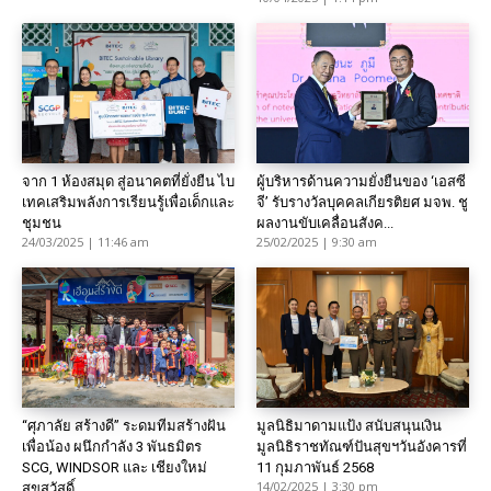
จาก 1 ห้องสมุด สู่อนาคตที่ยั่งยืน ไบ
ผู้บริหารด้านความยั่งยืนของ ‘เอสซี
เทคเสริมพลังการเรียนรู้เพื่อเด็กและ
จี’ รับรางวัลบุคคลเกียรติยศ มจพ. ชู
ชุมชน
ผลงานขับเคลื่อนสังค...
24/03/2025 | 11:46 am
25/02/2025 | 9:30 am
“ศุภาลัย สร้างดี” ระดมทีมสร้างฝัน
มูลนิธิมาดามแป้ง สนับสนุนเงิน
เพื่อน้อง ผนึกกำลัง 3 พันธมิตร
มูลนิธิราชทัณฑ์ปันสุขฯวันอังคารที่
SCG, WINDSOR และ เชียงใหม่
11 กุมภาพันธ์ 2568
14/02/2025 | 3:30 pm
สุขสวัสดิ์...