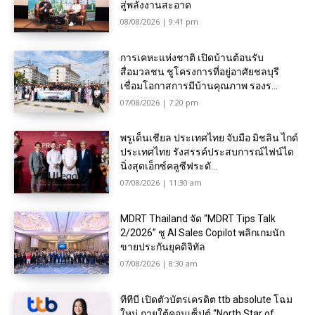
สู่พลังงานสะอาด
08/08/2026 | 9:41 pm
การเคหะแห่งชาติ เปิดบ้านต้อนรับ
สื่อมวลชน ชูโครงการที่อยู่อาศัยชลบุรี
เชื่อมโอกาสการมีบ้านคุณภาพ รองร...
07/08/2026 | 7:20 pm
พรูเด็นเชียล ประเทศไทย จับมือ มิชลิน ไกด์
ประเทศไทย รังสรรค์ประสบการณ์ไฟน์ได
นิ่งสุดเอ็กซ์คลูซีฟระดั...
07/08/2026 | 11:30 am
MDRT Thailand จัด “MDRT Tips Talk
2/2026” ชู AI Sales Copilot พลิกเกมนัก
ขายประกันยุคดิจิทัล
07/08/2026 | 8:30 am
ทีทีบี เปิดตัวบัตรเครดิต ttb absolute โฉม
ใหม่ ภายใต้คอนเซ็ปต์ “North Star of