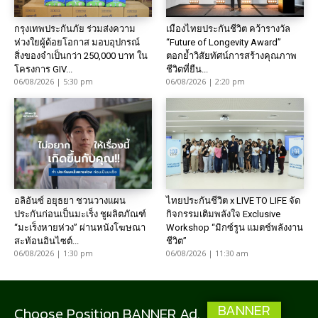
กรุงเทพประกันภัย ร่วมส่งความ
เมืองไทยประกันชีวิต คว้ารางวัล
ห่วงใยผู้ด้อยโอกาส มอบอุปกรณ์
“Future of Longevity Award”
สิ่งของจำเป็นกว่า 250,000 บาท ใน
ตอกย้ำวิสัยทัศน์การสร้างคุณภาพ
โครงการ GIV...
ชีวิตที่ยืน...
06/08/2026 | 5:30 pm
06/08/2026 | 2:20 pm
อลิอันซ์ อยุธยา ชวนวางแผน
ไทยประกันชีวิต x LIVE TO LIFE จัด
ประกันก่อนเป็นมะเร็ง ชูผลิตภัณฑ์
กิจกรรมเติมพลังใจ Exclusive
“มะเร็งหายห่วง” ผ่านหนังโฆษณา
Workshop “มิกซ์รูน แมตช์พลังงาน
สะท้อนอินไซต์...
ชีวิต”
06/08/2026 | 1:30 pm
06/08/2026 | 11:30 am
BANNER
Choose Position BANNER Ad.