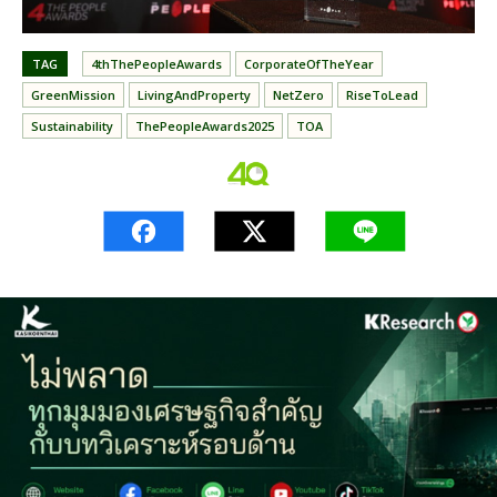
TAG
4thThePeopleAwards
CorporateOfTheYear
GreenMission
LivingAndProperty
NetZero
RiseToLead
Sustainability
ThePeopleAwards2025
TOA