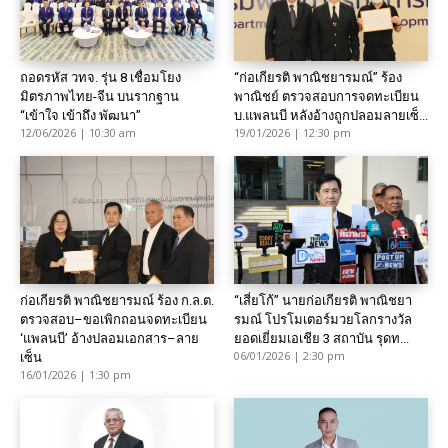
ถอดรหัส วทจ. รุ่น 8 เชื่อมโยง
“ก่อเกียรติ พาณิชยารมณ์” ร้อง
มิตรภาพไทย-จีน บนรากฐาน
พาณิชย์ ตรวจสอบการจดทะเบียน
“เข้าใจ เข้าถึง พัฒนา”
บ.แพลนบี หลังอ้างถูกปลอมลายเซ็...
12/06/2026 | 10:30 am
19/01/2026 | 12:30 pm
ก่อเกียรติ พาณิชยารมณ์ ร้อง ก.ล.ต.
“เสี่ยโก้” นายก่อเกียรติ พาณิชยา
ตรวจสอบ–ขอเพิกถอนจดทะเบียน
รมณ์ โปรโมเตอร์มวยโลกรางวัล
‘แพลนบี’ อ้างปลอมเอกสาร–ลาย
ยอดเยี่ยมเอเชีย 3 สถาบัน รุดท...
06/01/2026 | 2:30 pm
เซ็น
16/01/2026 | 1:30 pm