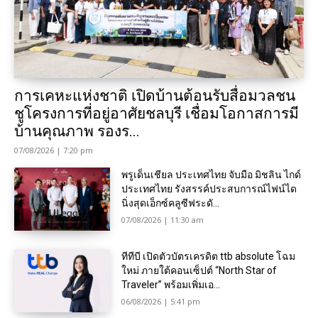
การเคหะแห่งชาติ เปิดบ้านต้อนรับสื่อมวลชน
ชูโครงการที่อยู่อาศัยชลบุรี เชื่อมโอกาสการมี
บ้านคุณภาพ รองร...
07/08/2026 | 7:20 pm
พรูเด็นเชียล ประเทศไทย จับมือ มิชลิน ไกด์
ประเทศไทย รังสรรค์ประสบการณ์ไฟน์ได
นิ่งสุดเอ็กซ์คลูซีฟระดั...
07/08/2026 | 11:30 am
ทีทีบี เปิดตัวบัตรเครดิต ttb absolute โฉม
ใหม่ ภายใต้คอนเซ็ปต์ “North Star of
Traveler” พร้อมเพิ่มเอ...
06/08/2026 | 5:41 pm