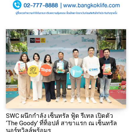
SWC ผนึกกำลัง เซ็นทรัล ฟู้ด รีเทล เปิดตัว
‘The Goody’ ที่ท็อปส์ สาขาแรก ณ เซ็นทรัล
นอร์ทวิลล์พร้อมร...