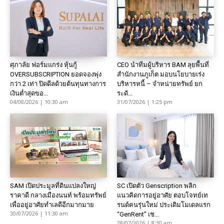
ศุภาลัย ฟอร์มแกร่ง หุ้นกู้
CEO นำทีมผู้บริหาร BAM ลุยพื้นที่
OVERSUBSCRIPTION ยอดจองพุ่ง
สำนักงานภูเก็ต มอบนโยบายเร่ง
กว่า 2 เท่า ปิดดีลด้วยต้นทุนทางการ
บริหารหนี้ – จำหน่ายทรัพย์ ยก
เงินต่ำสุดขอ...
ระดั...
04/08/2026 | 10:30 am
31/07/2026 | 1:25 pm
SAM เปิดประมูลที่ดินแปลงใหญ่
SC เปิดตัว Genscription พลิก
ราคาดี กลางเมืองนนท์ พร้อมทรัพย์
แนวคิดการอยู่อาศัย ตอบโจทย์เท
เพื่ออยู่อาศัยทำเลดีอีกมากมาย
รนด์คนรุ่นใหม่ ประเดิมโมเดลแรก
30/07/2026 | 11:30 am
“GenRent” เช...
28/07/2026 | 8:30 am