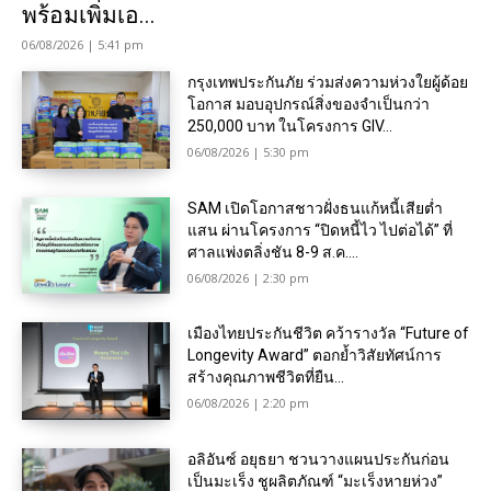
พร้อมเพิ่มเอ...
06/08/2026 | 5:41 pm
กรุงเทพประกันภัย ร่วมส่งความห่วงใยผู้ด้อย
โอกาส มอบอุปกรณ์สิ่งของจำเป็นกว่า
250,000 บาท ในโครงการ GIV...
06/08/2026 | 5:30 pm
SAM เปิดโอกาสชาวฝั่งธนแก้หนี้เสียต่ำ
แสน ผ่านโครงการ “ปิดหนี้ไว ไปต่อได้” ที่
ศาลแพ่งตลิ่งชัน 8-9 ส.ค....
06/08/2026 | 2:30 pm
เมืองไทยประกันชีวิต คว้ารางวัล “Future of
Longevity Award” ตอกย้ำวิสัยทัศน์การ
สร้างคุณภาพชีวิตที่ยืน...
06/08/2026 | 2:20 pm
อลิอันซ์ อยุธยา ชวนวางแผนประกันก่อน
เป็นมะเร็ง ชูผลิตภัณฑ์ “มะเร็งหายห่วง”