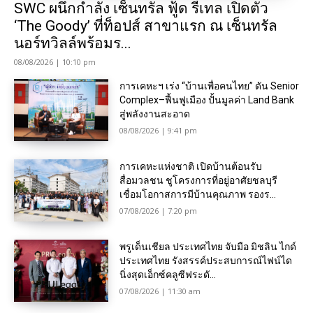
SWC ผนึกกำลัง เซ็นทรัล ฟู้ด รีเทล เปิดตัว
‘The Goody’ ที่ท็อปส์ สาขาแรก ณ เซ็นทรัล
นอร์ทวิลล์พร้อมร...
08/08/2026 | 10:10 pm
การเคหะฯ เร่ง “บ้านเพื่อคนไทย” ดัน Senior
Complex–ฟื้นฟูเมือง ปั้นมูลค่า Land Bank
สู่พลังงานสะอาด
08/08/2026 | 9:41 pm
การเคหะแห่งชาติ เปิดบ้านต้อนรับ
สื่อมวลชน ชูโครงการที่อยู่อาศัยชลบุรี
เชื่อมโอกาสการมีบ้านคุณภาพ รองร...
07/08/2026 | 7:20 pm
พรูเด็นเชียล ประเทศไทย จับมือ มิชลิน ไกด์
ประเทศไทย รังสรรค์ประสบการณ์ไฟน์ได
นิ่งสุดเอ็กซ์คลูซีฟระดั...
07/08/2026 | 11:30 am