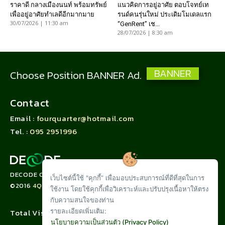
ราคาดี กลางเมืองนนท์ พร้อมทรัพย์
แนวคิดการอยู่อาศัย ตอบโจทย์เท
เพื่ออยู่อาศัยทำเลดีอีกมากมาย
รนด์คนรุ่นใหม่ ประเดิมโมเดลแรก
30/07/2026 | 11:30 am
“GenRent” เช...
28/07/2026 | 8:30 am
BANNER
Choose Position BANNER Ad.
Contact
Email :
fourquarter@hotmail.com
Tel. :
095 2951996
DECODE CORPORATION LIMITED
เว็บไซต์นี้ใช้ "คุกกี้” เพื่อมอบประสบการณ์ที่ดีที่สุดในการ
©2016
4QUARTER.CO
ใช้งาน โดยใช้คุกกี้เพื่อวิเคราะห์และปรับปรุงเนื้อหาให้ตรง
กับความสนใจของท่าน
Total Visit :
รายละเอียดเพิ่มเติม:
นโยบายความเป็นส่วนตัว (Privacy Policy)