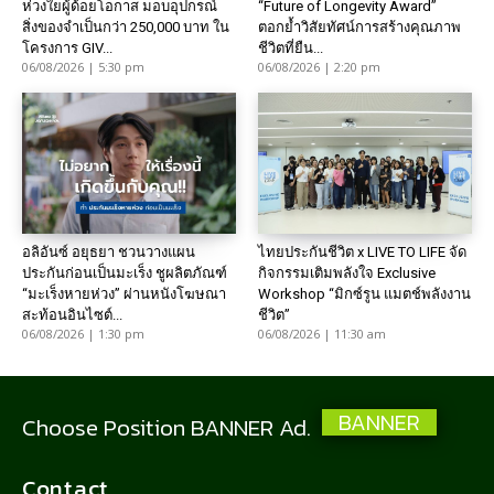
ห่วงใยผู้ด้อยโอกาส มอบอุปกรณ์
“Future of Longevity Award”
สิ่งของจำเป็นกว่า 250,000 บาท ใน
ตอกย้ำวิสัยทัศน์การสร้างคุณภาพ
โครงการ GIV...
ชีวิตที่ยืน...
06/08/2026 | 5:30 pm
06/08/2026 | 2:20 pm
อลิอันซ์ อยุธยา ชวนวางแผน
ไทยประกันชีวิต x LIVE TO LIFE จัด
ประกันก่อนเป็นมะเร็ง ชูผลิตภัณฑ์
กิจกรรมเติมพลังใจ Exclusive
“มะเร็งหายห่วง” ผ่านหนังโฆษณา
Workshop “มิกซ์รูน แมตช์พลังงาน
สะท้อนอินไซต์...
ชีวิต”
06/08/2026 | 1:30 pm
06/08/2026 | 11:30 am
BANNER
Choose Position BANNER Ad.
Contact