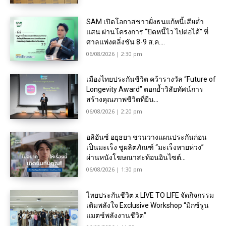
SAM เปิดโอกาสชาวฝั่งธนแก้หนี้เสียต่ำ
แสน ผ่านโครงการ “ปิดหนี้ไว ไปต่อได้” ที่
ศาลแพ่งตลิ่งชัน 8-9 ส.ค....
06/08/2026 | 2:30 pm
เมืองไทยประกันชีวิต คว้ารางวัล “Future of
Longevity Award” ตอกย้ำวิสัยทัศน์การ
สร้างคุณภาพชีวิตที่ยืน...
06/08/2026 | 2:20 pm
อลิอันซ์ อยุธยา ชวนวางแผนประกันก่อน
เป็นมะเร็ง ชูผลิตภัณฑ์ “มะเร็งหายห่วง”
ผ่านหนังโฆษณาสะท้อนอินไซต์...
06/08/2026 | 1:30 pm
ไทยประกันชีวิต x LIVE TO LIFE จัดกิจกรรม
เติมพลังใจ Exclusive Workshop “มิกซ์รูน
แมตช์พลังงานชีวิต”