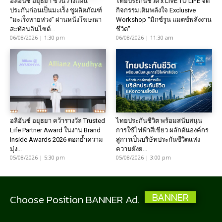
อลิอันซ์ อยุธยา ชวนวางแผน
ไทยประกันชีวิต x LIVE TO LIFE จัด
ประกันก่อนเป็นมะเร็ง ชูผลิตภัณฑ์
กิจกรรมเติมพลังใจ Exclusive
“มะเร็งหายห่วง” ผ่านหนังโฆษณา
Workshop “มิกซ์รูน แมตช์พลังงาน
สะท้อนอินไซต์...
ชีวิต”
06/08/2026 | 1:30 pm
06/08/2026 | 11:30 am
อลิอันซ์ อยุธยา คว้ารางวัล Trusted
ไทยประกันชีวิต พร้อมสนับสนุน
Life Partner Award ในงาน Brand
การใช้ไฟฟ้าสีเขียว ผลักดันองค์กร
Inside Awards 2026 ตอกย้ำความ
สู่การเป็นบริษัทประกันชีวิตแห่ง
มุ่ง...
ความยั่งย...
05/08/2026 | 5:30 pm
05/08/2026 | 3:00 pm
BANNER
Choose Position BANNER Ad.