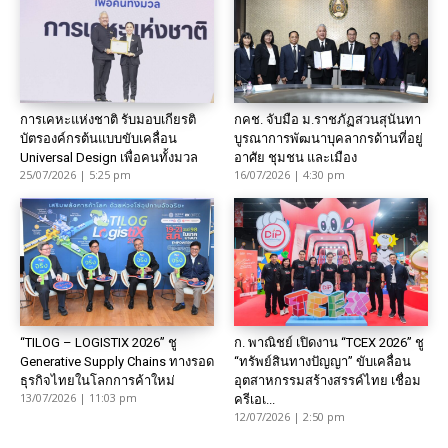
การเคหะแห่งชาติ รับมอบเกียรติ
กคช. จับมือ ม.ราชภัฏสวนสุนันทา
บัตรองค์กรต้นแบบขับเคลื่อน
บูรณาการพัฒนาบุคลากรด้านที่อยู่
Universal Design เพื่อคนทั้งมวล
อาศัย ชุมชน และเมือง
25/07/2026 | 5:25 pm
16/07/2026 | 4:30 pm
“TILOG – LOGISTIX 2026” ชู
ก. พาณิชย์ เปิดงาน “TCEX 2026” ชู
Generative Supply Chains ทางรอด
“ทรัพย์สินทางปัญญา” ขับเคลื่อน
ธุรกิจไทยในโลกการค้าใหม่
อุตสาหกรรมสร้างสรรค์ไทย เชื่อม
13/07/2026 | 11:03 pm
ครีเอเ...
12/07/2026 | 2:50 pm