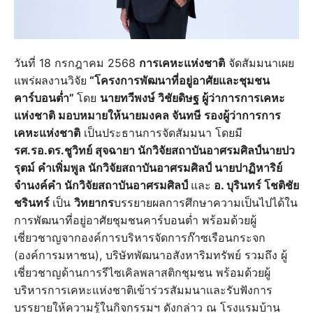
วันที่ 18 กรกฎาคม 2568
การเคหะแห่งชาติ
จัดสัมมนาเผย
แพร่ผลงานวิจัย
“โครงการพัฒนาที่อยู่อาศัยและชุมชน
คาร์บอนต่ำ”
โดย
นายทวีพงษ์ วิชัยดิษฐ ผู้ว่าการการเคหะ
แห่งชาติ มอบหมายให้นายมงคล จันทษี รองผู้ว่าการการ
เคหะแห่งชาติ
เป็นประธานการจัดสัมมนา โดยมี
รศ.รอ.ดร.ชูวิทย์ สุจฉายา​ นักวิจัย​สถาบันอาศรมศิลป์นายปว
รุตม์ คําเพิ่มพูล​ นักวิจัย​สถาบันอาศรมศิลป์ นายปาฏิหาริย์​
จำนงค์คำ​ นักวิจัย​สถาบันอาศรมศิลป์
และ
อ. บุรินทร์​ โชติชัย
ชรินทร์
เป็น
วิทยากร
บรรยายผลการศึกษาความเป็นไปได้ใน
การพัฒนาที่อยู่อาศัยชุมชนคาร์บอนต่ำ พร้อมด้วยผู้
เชี่ยวชาญจากองค์การบริหารจัดการก๊าซเรือนกระจก
(องค์การมหาชน), บริษัทพัฒนาอสังหาริมทรัพย์ รวมถึง ผู้
เชี่ยวชาญด้านการรีไซเคิลพลาสติกชุมชน พร้อมด้วยผู้
บริหารการเคหะแห่งชาติเข้าร่วรสัมมนาและรับฟังการ
บรรยายให้ความรู้ในกิจกรรมฯ ดังกล่าว ณ โรงแรมบ้าน