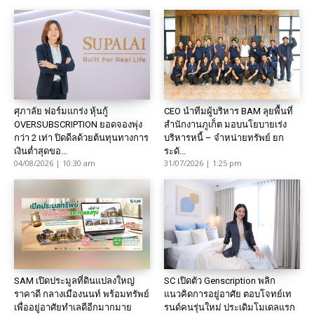
ศุภาลัย ฟอร์มแกร่ง หุ้นกู้
CEO นำทีมผู้บริหาร BAM ลุยพื้นที่
OVERSUBSCRIPTION ยอดจองพุ่ง
สำนักงานภูเก็ต มอบนโยบายเร่ง
กว่า 2 เท่า ปิดดีลด้วยต้นทุนทางการ
บริหารหนี้ – จำหน่ายทรัพย์ ยก
เงินต่ำสุดขอ...
ระดั...
04/08/2026 | 10:30 am
31/07/2026 | 1:25 pm
SAM เปิดประมูลที่ดินแปลงใหญ่
SC เปิดตัว Genscription พลิก
ราคาดี กลางเมืองนนท์ พร้อมทรัพย์
แนวคิดการอยู่อาศัย ตอบโจทย์เท
เพื่ออยู่อาศัยทำเลดีอีกมากมาย
รนด์คนรุ่นใหม่ ประเดิมโมเดลแรก