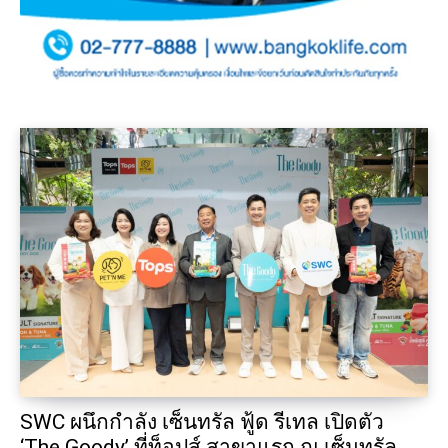
SWC ผนึกกำลัง เซ็นทรัล ฟู้ด รีเทล เปิดตัว
‘The Goody’ ที่ท็อปส์ สาขาแรก ณ เซ็นทรัล