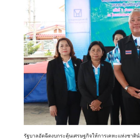
รัฐบาลอัดฉีดงบกระตุ้นเศรษฐกิจให้การเคหะแห่งชาต