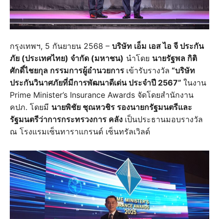
กรุงเทพฯ, 5 กันยายน 2568 –
บริษัท เอ็ม เอส ไอ จี ประกัน
ภัย (ประเทศไทย) จำกัด (มหาชน)
นำโดย
นายรัฐพล กิติ
ศักดิ์ไชยกุล กรรมการผู้อำนวยการ
เข้ารับรางวัล
“บริษัท
ประกันวินาศภัยที่มีการพัฒนาดีเด่น ประจำปี 2567”
ในงาน
Prime Minister’s Insurance Awards จัดโดยสำนักงาน
คปภ. โดยมี
นายพิชัย ชุณหวชิร รองนายกรัฐมนตรีและ
รัฐมนตรีว่าการกระทรวงการ คลัง
เป็นประธานมอบรางวัล
ณ โรงแรมเซ็นทาราแกรนด์ เซ็นทรัลเวิลด์