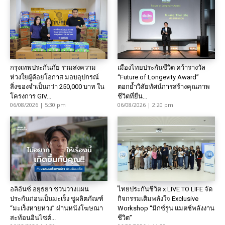
กรุงเทพประกันภัย ร่วมส่งความ
เมืองไทยประกันชีวิต คว้ารางวัล
ห่วงใยผู้ด้อยโอกาส มอบอุปกรณ์
“Future of Longevity Award”
สิ่งของจำเป็นกว่า 250,000 บาท ใน
ตอกย้ำวิสัยทัศน์การสร้างคุณภาพ
โครงการ GIV...
ชีวิตที่ยืน...
06/08/2026 | 5:30 pm
06/08/2026 | 2:20 pm
อลิอันซ์ อยุธยา ชวนวางแผน
ไทยประกันชีวิต x LIVE TO LIFE จัด
ประกันก่อนเป็นมะเร็ง ชูผลิตภัณฑ์
กิจกรรมเติมพลังใจ Exclusive
“มะเร็งหายห่วง” ผ่านหนังโฆษณา
Workshop “มิกซ์รูน แมตช์พลังงาน
สะท้อนอินไซต์...
ชีวิต”