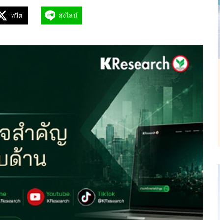
ทวีต
ส่งไลน์