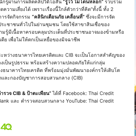
ู้ผ่านการผลิตคลิปวิดีโอสั้น
“รู้ไว้ ไม่โดนหลอก”
รวบรวม
ามเสี่ยงได้ เพราะเรื่องนี้ใกล้ตัวกว่าที่คิด”ทั้งนี้ ทั้ง 2
านการจัดกิจกรรม
“คลินิกเตือนภัย เคลื่อนที่”
ซึ่งจะมีการจัด
นประชาชนทั่วไปในย่านชุมชน โดยใช้สาขาสินเชื่อของ
มรู้มีเนื้อหาครอบคลุมประเด็นที่ประชาชนอาจมองข้ามหรือ
ดีย เพื่อไม่ให้ตกเป็นเหยื่อของมิจฉาชีพ
มือระหว่างธนาคารไทยเครดิตและ CIB จะเป็นโอกาสสำคัญของ
ย่างเป็นรูปธรรม พร้อมสร้างความปลอดภัยให้แก่กลุ่ม
นาคารไทยเครดิต ที่พร้อมมุ่งมั่นพัฒนาองค์กรให้เติบโต
รดิตและกองบัญชาการสอบสวนกลาง (CIB)
ำรวจ CIB & ป้าตะเพียน”
ได้ที่ Facebook: Thai Credit
Bank และ ตํารวจสอบสวนกลาง YouTube: Thai Credit