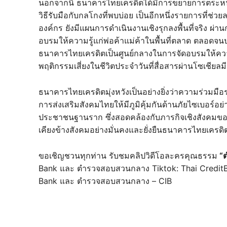
นอกจากนี้ ธนาคารไทยเครดิตได้มีการขยายการตระหนักร
วิธีรับมือกับกลโกงที่พบบ่อย เป็นอีกหนึ่งรายการที่ช่วยลดคว
องค์กร ยังมีแผนการดำเนินงานเชิงรุกลงพื้นที่จริง ผ่
อบรมให้ความรู้แก่พ่อค้าแม่ค้าในพื้นที่ตลาด ตลอดจ
ธนาคารไทยเครดิตเป็นศูนย์กลางในการจัดอบรมให้ควา
พฤติกรรมเสี่ยงในชีวิตประจำวันที่สื่อสารผ่านโซเชียลมีเ
ธนาคารไทยเครดิตมุ่งหวังเป็นอย่างยิ่งว่าความร่วม
การส่งเสริมสังคมไทยให้มีภูมิคุ้มกันด้านภัยไซเบอร์อ
ประชาชนฐานราก ซึ่งสอดคล้องกับภารกิจเชิงสังคมของธ
เคียงข้างสังคมอย่างมั่นคงและยั่งยืนธนาคารไทยเค
ขอเชิญชวนทุกท่าน รับชมคลิปวิดีโอละครคุณธรรม
“ต
Bank และ ตํารวจสอบสวนกลาง Tiktok: Thai Credit
Bank และ ตํารวจสอบสวนกลาง – CIB