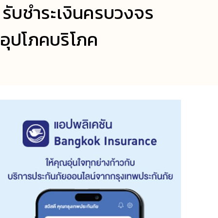
น รับชำระเงินครบวงจร
้าอุปโภคบริโภค