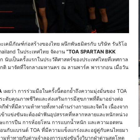
ะเคมีภัณฑ์ก่อสร้างของไทย ผนึกพันธมิตรกับ บริษัท รันริโอ
Thailand ในประเทศไทย จัดงาน
“TOA SPARTAN BKK
ลก นับเป็นครั้งแรกในประวัติศาสตร์ของประเทศไทยที่เทศกาล
กติ มาจัดที่ใจกลางมหานคร ณ ลานพาร์ค พารากอน เมื่อวัน
A
เผยว่า การร่วมมือในครั้งนี้ตอกย้ำถึงความมุ่งมั่นของ TOA
ะดับคุณภาพชีวิตและส่งเสริมการมีสุขภาพที่ดีมาอย่างต่อ
นิดกีฬาที่มีความท้าทายทั้งทางด้านร่างกายและจิตใจ เนื่องจาก
ผู้เข้าแข่งขันจะต้องฝ่าฟันอุปสรรคที่หลากหลายและหนักหน่วง
ใช้ทักษะการปีน การห้อยโหน การแบกน้ำหนัก และความอดทน
ือนกับแบรนด์ TOA ที่มีความแข็งแกร่งและอยู่คู่กับคนไทยมา
มท้าทายกับด่านจำลองการแข่งขันวิ่งวิบากฝ่าด่านสุดโหด