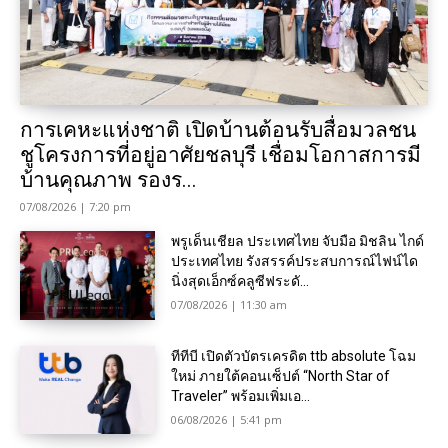
การเคหะแห่งชาติ เปิดบ้านต้อนรับสื่อมวลชน
ชูโครงการที่อยู่อาศัยชลบุรี เชื่อมโอกาสการมี
บ้านคุณภาพ รองร...
07/08/2026 | 7:20 pm
พรูเด็นเชียล ประเทศไทย จับมือ มิชลิน ไกด์
ประเทศไทย รังสรรค์ประสบการณ์ไฟน์ได
นิ่งสุดเอ็กซ์คลูซีฟระดั...
07/08/2026 | 11:30 am
ทีทีบี เปิดตัวบัตรเครดิต ttb absolute โฉม
ใหม่ ภายใต้คอนเซ็ปต์ “North Star of
Traveler” พร้อมเพิ่มเอ...
06/08/2026 | 5:41 pm