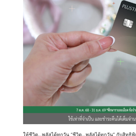
ให้ชีวิต…พลัสได้ทุกวัน “ชีวิต…พลัสได้ทุกวัน” กับส