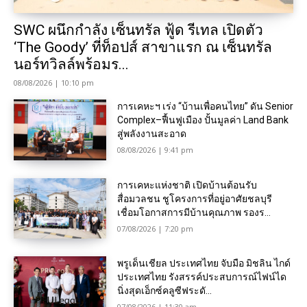
SWC ผนึกกำลัง เซ็นทรัล ฟู้ด รีเทล เปิดตัว
‘The Goody’ ที่ท็อปส์ สาขาแรก ณ เซ็นทรัล
นอร์ทวิลล์พร้อมร...
08/08/2026 | 10:10 pm
การเคหะฯ เร่ง “บ้านเพื่อคนไทย” ดัน Senior
Complex–ฟื้นฟูเมือง ปั้นมูลค่า Land Bank
สู่พลังงานสะอาด
08/08/2026 | 9:41 pm
การเคหะแห่งชาติ เปิดบ้านต้อนรับ
สื่อมวลชน ชูโครงการที่อยู่อาศัยชลบุรี
เชื่อมโอกาสการมีบ้านคุณภาพ รองร...
07/08/2026 | 7:20 pm
พรูเด็นเชียล ประเทศไทย จับมือ มิชลิน ไกด์
ประเทศไทย รังสรรค์ประสบการณ์ไฟน์ได
นิ่งสุดเอ็กซ์คลูซีฟระดั...
07/08/2026 | 11:30 am