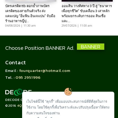
บัตรเครดิต ttb ตอกย้ำภาพบัตร
ออมสิน วางทิศทาง 3 ปี สู่ “ธนาคาร
เครดิตของสายกินตัวจริง ส่ง
เพื่อทุกชีวิต” ขับเคลื่อน 3 เสาหลัก
แคมเปญ “อิ่มฟิน อินเจแปน” จับมือ
พร้อมยกระดับการออม สินเชื่อ
ร้านอาหารญี่ปุ...
และ...
04/08/2026 | 11:30 am
29/07/2026 | 11:00 am
BANNER
Choose Position BANNER Ad.
Contact
Email :
fourquarter@hotmail.com
Tel. :
095 2951996
DECODE CORPORATION LIMITED
เว็บไซต์นี้ใช้ "คุกกี้” เพื่อมอบประสบการณ์ที่ดีที่สุดในการ
©2016
4QUARTER.CO
ใช้งาน โดยใช้คุกกี้เพื่อวิเคราะห์และปรับปรุงเนื้อหาให้ตรง
กับความสนใจของท่าน