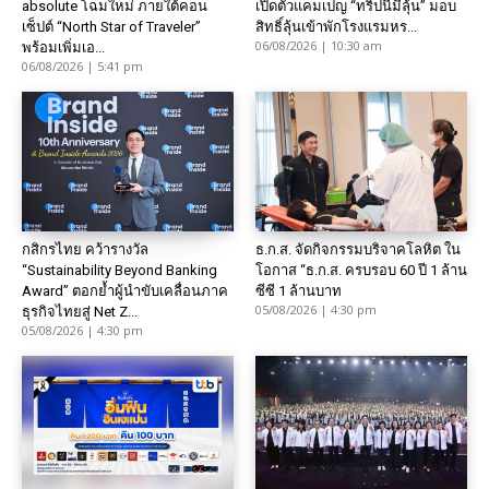
absolute โฉมใหม่ ภายใต้คอน
เปิดตัวแคมเปญ “ทริปนี้มีลุ้น” มอบ
เซ็ปต์ “North Star of Traveler”
สิทธิ์ลุ้นเข้าพักโรงแรมหร...
06/08/2026 | 10:30 am
พร้อมเพิ่มเอ...
06/08/2026 | 5:41 pm
กสิกรไทย คว้ารางวัล
ธ.ก.ส. จัดกิจกรรมบริจาคโลหิต ใน
“Sustainability Beyond Banking
โอกาส “ธ.ก.ส. ครบรอบ 60 ปี 1 ล้าน
Award” ตอกย้ำผู้นำขับเคลื่อนภาค
ซีซี 1 ล้านบาท
05/08/2026 | 4:30 pm
ธุรกิจไทยสู่ Net Z...
05/08/2026 | 4:30 pm