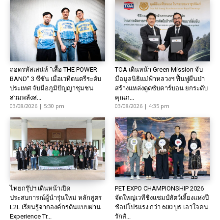
ถอดรหัสเสน่ห์ “เสื้อ THE POWER
TOA เดินหน้า Green Mission จับ
BAND” 3 ซีซัน เมื่อเวทีดนตรีระดับ
มือมูลนิธิแม่ฟ้าหลวงฯ ฟื้นฟูผืนป่า
ประเทศ จับมือภูมิปัญญาชุมชน
สร้างแหล่งดูดซับคาร์บอน ยกระดับ
สวมพลังส...
คุณภ...
03/08/2026 | 5:30 pm
03/08/2026 | 4:35 pm
ไทยกรุ๊ปฯ เดินหน้าเปิด
PET EXPO CHAMPIONSHIP 2026
ประสบการณ์ผู้นำรุ่นใหม่ หลักสูตร
จัดใหญ่เวทีชิงแชมป์สัตว์เลี้ยงแห่งปี
L2L เรียนรู้จากองค์กรต้นแบบผ่าน
ช้อปโปรแรง กว่า 600 บูธ เอาใจคน
Experience Tr...
รักสั...