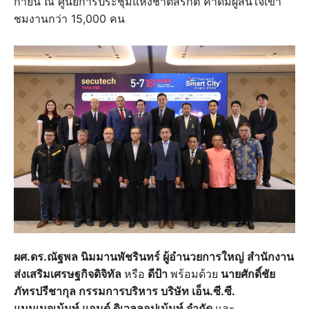
กายน ณ ศูนย์การประชุมแห่งชาติสิริกิติ์ คาดมีผู้สนใจเข้า
ชมงานกว่า 15,000 คน
ผศ.ดร.ณัฐพล นิมมานพัชรินทร์ ผู้อำนวยการใหญ่ สำนักงาน
ส่งเสริมเศรษฐกิจดิจิทัล
หรือ
ดีป้า
พร้อมด้วย
นายศักดิ์ชัย
ภัทรปรีชากุล กรรมการบริหาร บริษัท เอ็น.ซี.ซี.
แมนเนจเม้นท์ แอนด์ ดิเวลลอปเม้นท์ จำกัด
และ