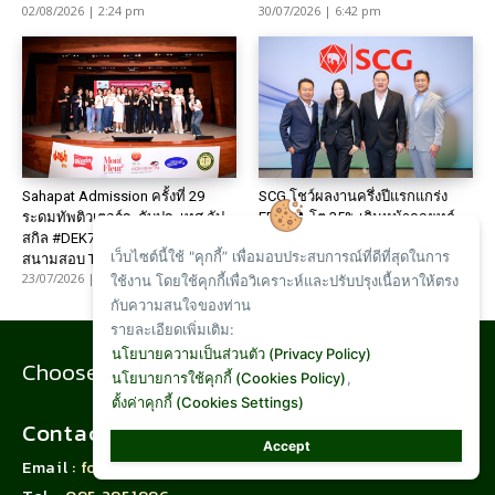
02/08/2026 | 2:24 pm
30/07/2026 | 6:42 pm
Sahapat Admission ครั้งที่ 29
SCG โชว์ผลงานครึ่งปีแรกแกร่ง
ระดมทัพติวเตอร์ระดับประเทศ อัป
EBITDA โต 35% เดินหน้ากลยุทธ์
สกิล #DEK70 เตรียมพร้อมก่อนลง
รุก–ชู HVA ปันผล 3.5 บาท
เว็บไซต์นี้ใช้ "คุกกี้” เพื่อมอบประสบการณ์ที่ดีที่สุดในการ
23/07/2026 | 1:57 pm
สนามสอบ TC...
23/07/2026 | 5:19 pm
ใช้งาน โดยใช้คุกกี้เพื่อวิเคราะห์และปรับปรุงเนื้อหาให้ตรง
กับความสนใจของท่าน
รายละเอียดเพิ่มเติม:
นโยบายความเป็นส่วนตัว (Privacy Policy)
BANNER
Choose Position BANNER Ad.
นโยบายการใช้คุกกี้ (Cookies Policy)
,
ตั้งค่าคุกกี้ (Cookies Settings)
Contact
Accept
Email :
fourquarter@hotmail.com