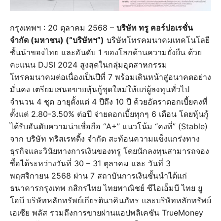
กรุงเทพฯ : 20 ตุลาคม 2568 –
บริษัท ทรู คอร์ปอเรชั่น
จำกัด (มหาชน) (“บริษัทฯ”)
บริษัทโทรคมนาคมเทคโนโลยี
ชั้นนำของไทย และอันดับ 1 ของโลกด้านความยั่งยืน ด้วย
คะแนน DJSI 2024 สูงสุดในกลุ่มอุตสาหกรรม
โทรคมนาคมต่อเนื่องเป็นปีที่ 7 พร้อมเดินหน้าสู่อนาคตอย่าง
มั่นคง เตรียมเสนอขายหุ้นกู้ชุดใหม่ให้แก่ผู้ลงทุนทั่วไป
จำนวน 4 ชุด อายุตั้งแต่ 4 ปีถึง 10 ปี ด้วยอัตราดอกเบี้ยคงที่
ตั้งแต่ 2.80-3.50% ต่อปี จ่ายดอกเบี้ยทุกๆ 6 เดือน โดยหุ้นกู้
ได้รับอันดับความน่าเชื่อถือ “A+” แนวโน้ม “คงที่” (Stable)
จาก บริษัท ทริสเรทติ้ง จำกัด สะท้อนความแข็งแกร่งทาง
ธุรกิจและวินัยทางการเงินของทรู โดยนักลงทุนสามารถจอง
ซื้อได้ระหว่างวันที่ 30 – 31 ตุลาคม และ วันที่ 3
พฤศจิกายน 2568 ผ่าน 7 สถาบันการเงินชั้นนำได้แก่
ธนาคารกรุงเทพ กสิกรไทย ไทยพาณิชย์ ซีไอเอ็มบี ไทย ยู
โอบี บริษัทหลักทรัพย์เกียรตินาคินภัทร และบริษัทหลักทรัพย์
เอเซีย พลัส รวมถึงการขายผ่านแอปพลิเคชัน TrueMoney