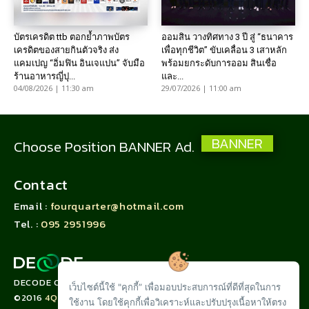
บัตรเครดิต ttb ตอกย้ำภาพบัตร
ออมสิน วางทิศทาง 3 ปี สู่ “ธนาคาร
เครดิตของสายกินตัวจริง ส่ง
เพื่อทุกชีวิต” ขับเคลื่อน 3 เสาหลัก
แคมเปญ “อิ่มฟิน อินเจแปน” จับมือ
พร้อมยกระดับการออม สินเชื่อ
ร้านอาหารญี่ปุ...
และ...
04/08/2026 | 11:30 am
29/07/2026 | 11:00 am
BANNER
Choose Position BANNER Ad.
Contact
Email :
fourquarter@hotmail.com
Tel. :
095 2951996
DECODE CORPORATION LIMITED
เว็บไซต์นี้ใช้ "คุกกี้” เพื่อมอบประสบการณ์ที่ดีที่สุดในการ
©2016
4QUARTER.CO
ใช้งาน โดยใช้คุกกี้เพื่อวิเคราะห์และปรับปรุงเนื้อหาให้ตรง