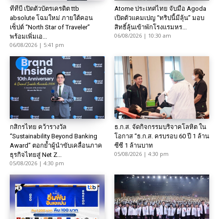
ทีทีบี เปิดตัวบัตรเครดิต ttb
Atome ประเทศไทย จับมือ Agoda
absolute โฉมใหม่ ภายใต้คอน
เปิดตัวแคมเปญ “ทริปนี้มีลุ้น” มอบ
เซ็ปต์ “North Star of Traveler”
สิทธิ์ลุ้นเข้าพักโรงแรมหร...
06/08/2026 | 10:30 am
พร้อมเพิ่มเอ...
06/08/2026 | 5:41 pm
กสิกรไทย คว้ารางวัล
ธ.ก.ส. จัดกิจกรรมบริจาคโลหิต ใน
“Sustainability Beyond Banking
โอกาส “ธ.ก.ส. ครบรอบ 60 ปี 1 ล้าน
Award” ตอกย้ำผู้นำขับเคลื่อนภาค
ซีซี 1 ล้านบาท
05/08/2026 | 4:30 pm
ธุรกิจไทยสู่ Net Z...
05/08/2026 | 4:30 pm