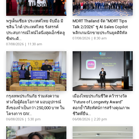
พรูเด็นเชียล ประเทศไทย จับมือ มิ
MDRT Thailand จัด “MDRT Tips
ชลิน ไกด์ ประเทศไทย รังสรรค์
Talk 2/2026” ชู AI Sales Copilot
ประสบการณ์ไฟน์ไดนิ่งสุดเอ็กซ์คลู
พลิกเกมนักขายประกันยุคดิจิทัล
07/08/2026 | 8:30 am
ซีฟระดั...
07/08/2026 | 11:30 am
กรุงเทพประกันภัย ร่วมส่งความ
เมืองไทยประกันชีวิต คว้ารางวัล
ห่วงใยผู้ด้อยโอกาส มอบอุปกรณ์
“Future of Longevity Award”
สิ่งของจำเป็นกว่า 250,000 บาท ใน
ตอกย้ำวิสัยทัศน์การสร้างคุณภาพ
โครงการ GIV...
ชีวิตที่ยืน...
06/08/2026 | 5:30 pm
06/08/2026 | 2:20 pm