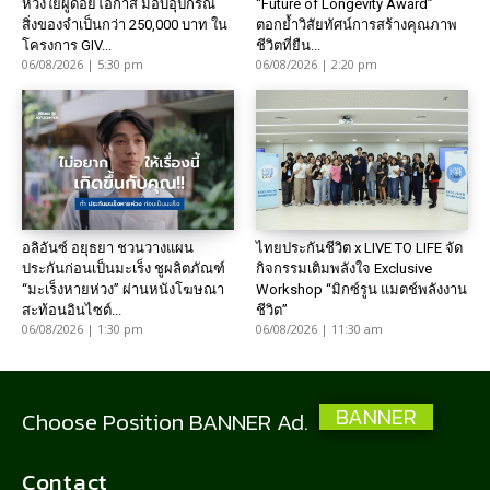
ห่วงใยผู้ด้อยโอกาส มอบอุปกรณ์
“Future of Longevity Award”
สิ่งของจำเป็นกว่า 250,000 บาท ใน
ตอกย้ำวิสัยทัศน์การสร้างคุณภาพ
โครงการ GIV...
ชีวิตที่ยืน...
06/08/2026 | 5:30 pm
06/08/2026 | 2:20 pm
อลิอันซ์ อยุธยา ชวนวางแผน
ไทยประกันชีวิต x LIVE TO LIFE จัด
ประกันก่อนเป็นมะเร็ง ชูผลิตภัณฑ์
กิจกรรมเติมพลังใจ Exclusive
“มะเร็งหายห่วง” ผ่านหนังโฆษณา
Workshop “มิกซ์รูน แมตช์พลังงาน
สะท้อนอินไซต์...
ชีวิต”
06/08/2026 | 1:30 pm
06/08/2026 | 11:30 am
BANNER
Choose Position BANNER Ad.
Contact