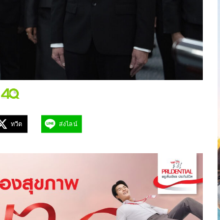
ทวีต
ส่งไลน์