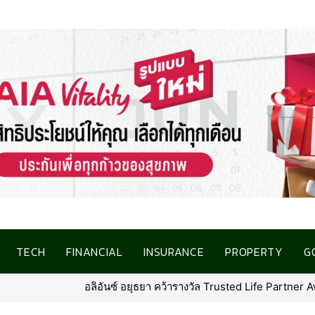
TECH
FINANCIAL
INSURANCE
PROPERTY
G
ted Life Partner Award ในงาน Brand Inside Awards 2026 ตอกย้ำความม