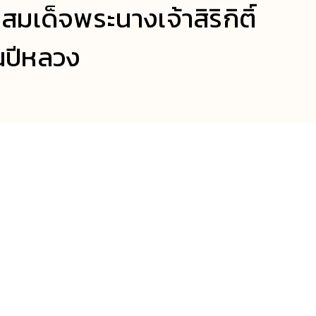
ด็จพระนางเจ้าสิริกิติ์
นปีหลวง