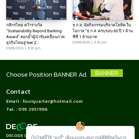
กสิกรไทย คว้ารางวัล
ธ.ก.ส. จัดกิจกรรมบริจาคโลหิต ใน
“Sustainability Beyond Banking
โอกาส “ธ.ก.ส. ครบรอบ 60 ปี 1 ล้าน
Award” ตอกย้ำผู้นำขับเคลื่อนภาค
ซีซี 1 ล้านบาท
05/08/2026 | 4:30 pm
ธุรกิจไทยสู่ Net Z...
05/08/2026 | 4:30 pm
BANNER
Choose Position BANNER Ad.
Contact
Email :
fourquarter@hotmail.com
Tel. :
095 2951996
DECODE CORPORATION LIMITED
เว็บไซต์นี้ใช้ "คุกกี้” เพื่อมอบประสบการณ์ที่ดีที่สุดในการ