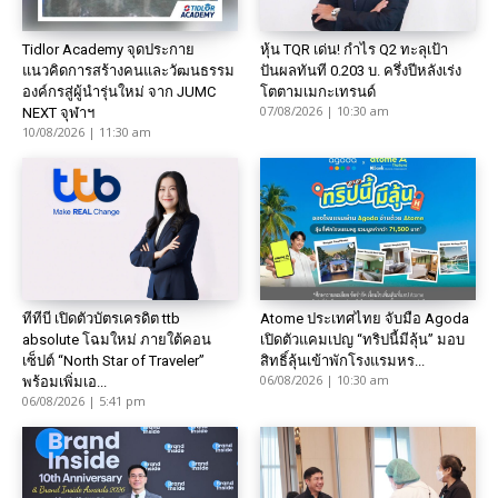
Tidlor Academy จุดประกาย
หุ้น TQR เด่น! กำไร Q2 ทะลุเป้า
แนวคิดการสร้างคนและวัฒนธรรม
ปันผลทันที 0.203 บ. ครึ่งปีหลังเร่ง
องค์กรสู่ผู้นำรุ่นใหม่ จาก JUMC
โตตามเมกะเทรนด์
07/08/2026 | 10:30 am
NEXT จุฬาฯ
10/08/2026 | 11:30 am
ทีทีบี เปิดตัวบัตรเครดิต ttb
Atome ประเทศไทย จับมือ Agoda
absolute โฉมใหม่ ภายใต้คอน
เปิดตัวแคมเปญ “ทริปนี้มีลุ้น” มอบ
เซ็ปต์ “North Star of Traveler”
สิทธิ์ลุ้นเข้าพักโรงแรมหร...
06/08/2026 | 10:30 am
พร้อมเพิ่มเอ...
06/08/2026 | 5:41 pm