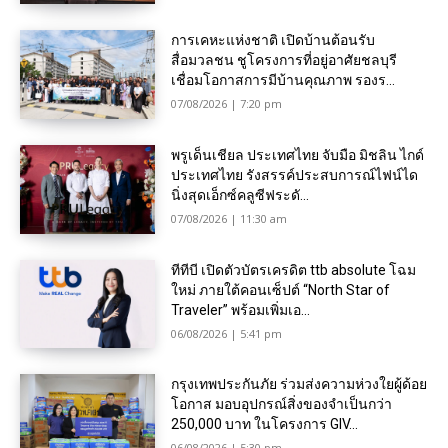
การเคหะแห่งชาติ เปิดบ้านต้อนรับ
สื่อมวลชน ชูโครงการที่อยู่อาศัยชลบุรี
เชื่อมโอกาสการมีบ้านคุณภาพ รองร...
07/08/2026 | 7:20 pm
พรูเด็นเชียล ประเทศไทย จับมือ มิชลิน ไกด์
ประเทศไทย รังสรรค์ประสบการณ์ไฟน์ได
นิ่งสุดเอ็กซ์คลูซีฟระดั...
07/08/2026 | 11:30 am
ทีทีบี เปิดตัวบัตรเครดิต ttb absolute โฉม
ใหม่ ภายใต้คอนเซ็ปต์ “North Star of
Traveler” พร้อมเพิ่มเอ...
06/08/2026 | 5:41 pm
กรุงเทพประกันภัย ร่วมส่งความห่วงใยผู้ด้อย
โอกาส มอบอุปกรณ์สิ่งของจำเป็นกว่า
250,000 บาท ในโครงการ GIV...
06/08/2026 | 5:30 pm