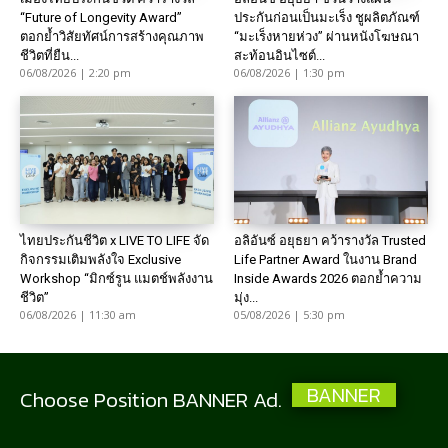
“Future of Longevity Award”
ประกันก่อนเป็นมะเร็ง ชูผลิตภัณฑ์
ตอกย้ำวิสัยทัศน์การสร้างคุณภาพ
“มะเร็งหายห่วง” ผ่านหนังโฆษณา
ชีวิตที่ยืน...
สะท้อนอินไซต์...
06/08/2026 | 2:20 pm
06/08/2026 | 1:30 pm
ไทยประกันชีวิต x LIVE TO LIFE จัด
อลิอันซ์ อยุธยา คว้ารางวัล Trusted
กิจกรรมเติมพลังใจ Exclusive
Life Partner Award ในงาน Brand
Workshop “มิกซ์รูน แมตช์พลังงาน
Inside Awards 2026 ตอกย้ำความ
ชีวิต”
มุ่ง...
06/08/2026 | 11:30 am
05/08/2026 | 5:30 pm
BANNER
Choose Position BANNER Ad.