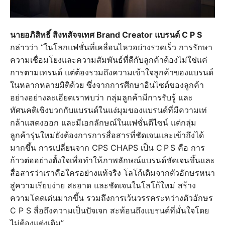
นายอภิสิทธิ์ สิงหสัจจเทศ Brand Creator แบรนด์ C P S
กล่าวว่า “ในโลกแฟชั่นที่เคลื่อนไหวอย่างรวดเร็ว การรักษา
ความเชื่อมโยงและความสัมพันธ์ที่ดีกับลูกค้าต้องไม่ใช่แค่
การตามเทรนด์ แต่ต้องรวมถึงความเข้าใจลูกค้าของแบรนด์
ในหลากหลายมิติด้วย ซึ่งจากการศึกษาอินไซต์ของลูกค้า
อย่างอย่างละเอียดเราพบว่า กลุ่มลูกค้ามีการรับรู้ และ
ทัศนคติเชิงบวกกับแบรนด์ในแง่มุมของแบรนด์ที่มีความเท่
กล้าแสดงออก และมีเอกลักษณ์ในแฟชั่นดีไซน์ แต่กลุ่ม
ลูกค้ารุ่นใหม่ยังต้องการการสื่อสารที่ชัดเจนและเข้าถึงได้
มากขึ้น การเปลี่ยนจาก CPS CHAPS เป็น C P S คือ การ
ก้าวต่ออย่างตั้งใจเพื่อทำให้ภาพลักษณ์แบรนด์ชัดเจนขึ้นและ
สื่อสารว่าเราคือใครอย่างแท้จริง โลโก้เดิมจากตัวอักษรหนา
สู่ความเรียบง่าย สะอาด และชัดเจนในโลโก้ใหม่ สร้าง
ความโดดเด่นมากขึ้น รวมถึงการเว้นวรรคระหว่างตัวอักษร
C P S สื่อถึงความเป็นปัจเจก สะท้อนถึงแบรนด์ที่มั่นใจโดย
ไม่ต้องแต่งเติม”