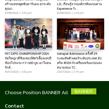
สร้างแหล่งดูดซับคาร์บอน ยกระดับ
L2L เรียนรู้จากองค์กรต้นแบบผ่าน
คุณภ...
Experience Tr...
03/08/2026 | 4:35 pm
02/08/2026 | 2:24 pm
PET EXPO CHAMPIONSHIP 2026
Sahapat Admission ครั้งที่ 29
จัดใหญ่เวทีชิงแชมป์สัตว์เลี้ยงแห่งปี
ระดมทัพติวเตอร์ระดับประเทศ อัป
ช้อปโปรแรง กว่า 600 บูธ เอาใจคน
สกิล #DEK70 เตรียมพร้อมก่อนลง
รักสั...
สนามสอบ TC...
30/07/2026 | 6:42 pm
23/07/2026 | 5:19 pm
BANNER
Choose Position BANNER Ad.
Contact