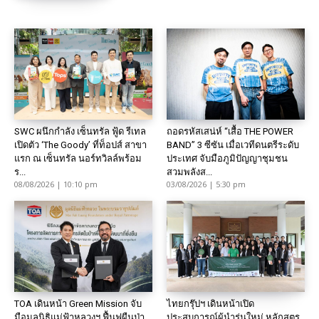
SWC ผนึกกำลัง เซ็นทรัล ฟู้ด รีเทล
ถอดรหัสเสน่ห์ “เสื้อ THE POWER
เปิดตัว ‘The Goody’ ที่ท็อปส์ สาขา
BAND” 3 ซีซัน เมื่อเวทีดนตรีระดับ
แรก ณ เซ็นทรัล นอร์ทวิลล์พร้อม
ประเทศ จับมือภูมิปัญญาชุมชน
ร...
สวมพลังส...
08/08/2026 | 10:10 pm
03/08/2026 | 5:30 pm
TOA เดินหน้า Green Mission จับ
ไทยกรุ๊ปฯ เดินหน้าเปิด
มือมูลนิธิแม่ฟ้าหลวงฯ ฟื้นฟูผืนป่า
ประสบการณ์ผู้นำรุ่นใหม่ หลักสูตร