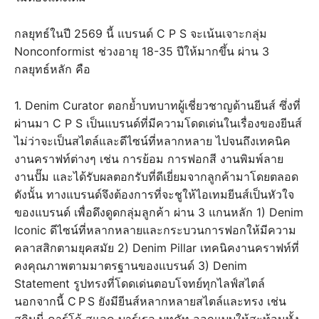
กลยุทธ์ในปี 2569 นี้ แบรนด์ C P S จะเน้นเจาะกลุ่ม
Nonconformist ช่วงอายุ 18-35 ปีให้มากขึ้น ผ่าน 3
กลยุทธ์หลัก คือ
1. Denim Curator ตอกย้ำบทบาทผู้เชี่ยวชาญด้านยีนส์ ซึ่งที่
ผ่านมา C P S เป็นแบรนด์ที่มีความโดดเด่นในเรื่องของยีนส์
ไม่ว่าจะเป็นสไตล์และดีไซน์ที่หลากหลาย ไปจนถึงเทคนิค
งานคราฟท์ต่างๆ เช่น การย้อม การฟอกสี งานพิมพ์ลาย
งานปั๊ม และได้รับผลตอกรับที่ดีเยี่ยมจากลูกค้ามาโดยตลอด
ดังนั้น ทางแบรนด์จึงต้องการที่จะชูให้ไอเทมยีนส์เป็นหัวใจ
ของแบรนด์ เพื่อดึงดูดกลุ่มลูกค้า ผ่าน 3 แกนหลัก 1) Denim
Iconic ดีไซน์ที่หลากหลายและกระบวนการฟอกให้มีความ
คลาสสิกตามยุคสมัย 2) Denim Pillar เทคนิคงานคราฟท์ที่
คงคุณภาพตามมาตรฐานของแบรนด์ 3) Denim
Statement รูปทรงที่โดดเด่นตอบโจทย์ทุกไลฟ์สไตล์
นอกจากนี้ C P S ยังมียีนส์หลากหลายสไตล์และทรง เช่น
สกินนี่ คาร์โก้ สแลค บาร์เรล บูทคัท ออกแบบให้สะท้อนทั้ง