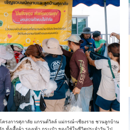
 ณ โครงการศุภาลัย แกรนด์วิลล์ แม่กรณ์–เชียงราย ชวนลูกบ้าน
ก ทั้งเสื้อผ้า รองเท้า กระเป๋า ของใช้ในชีวิตประจำวัน ไป