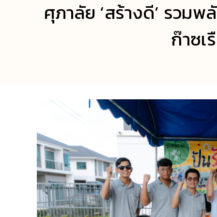
ศุภาลัย ‘สร้างดี’ รวมพล
ก๊าซเ