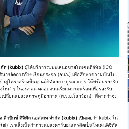
จำกัด (kubix)
ผู้ให้บริการระบบเสนอขายโทเคนดิจิทัล (ICO
ริหารจัดการก๊าซเรือนกระจก (อบก.) เพื่อศึกษาความเป็นไป
าสู่โครงสร้างพื้นฐานดิจิทัลอย่างบูรณาการ ให้พร้อมรองรับ
จใหม่ ๆ ในอนาคต ตลอดจนเตรียมความพร้อมเพื่อรองรับ
ปลี่ยนแปลงสภาพภูมิอากาศ (พ.ร.บ.โลกร้อน)” ที่คาดว่าจะ
คิวบิกซ์ ดิจิทัล แอสเสท จำกัด (kubix)
เปิดเผยว่า kubix ใน
al) เราเล็งเห็นว่าการแปลงคาร์บอนเครดิตเป็นโทเคนดิจิทัล