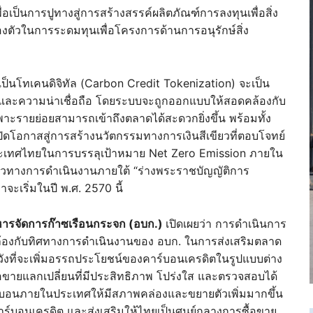
่อเป็นการปูทางสู่การสร้างสรรค์ผลิตภัณฑ์การลงทุนเพื่อสิ่ง
งตัวในการระดมทุนเพื่อโครงการด้านการอนุรักษ์สิ่ง
ป็นโทเคนดิจิทัล (Carbon Credit Tokenization) จะเป็น
ใส และความน่าเชื่อถือ โดยระบบจะถูกออกแบบให้สอดคล้องกับ
พาะรายย่อยสามารถเข้าถึงตลาดได้สะดวกยิ่งขึ้น พร้อมทั้ง
ปิดโอกาสสู่การสร้างนวัตกรรมทางการเงินสีเขียวที่ตอบโจทย์
ะเทศไทยในการบรรลุเป้าหมาย Net Zero Emission ภายใน
นวทางการดำเนินงานภายใต้ “ร่างพระราชบัญญัติการ
จะเริ่มในปี พ.ศ. 2570 นี้
หารจัดการก๊าซเรือนกระจก (อบก.)
เปิดเผยว่า การดำเนินการ
คล้องกับทิศทางการดำเนินงานของ อบก. ในการส่งเสริมตลาด
ังที่จะเพิ่มอรรถประโยชน์ของคาร์บอนเครดิตในรูปแบบต่าง
้อขายแลกเปลี่ยนที่มีประสิทธิภาพ โปร่งใส และตรวจสอบได้
์บอนภายในประเทศให้มีสภาพคล่องและขยายตัวเพิ่มมากขึ้น
บอนเครดิต และส่งเสริมให้ไทยเป็นศูนย์กลางการซื้อขาย