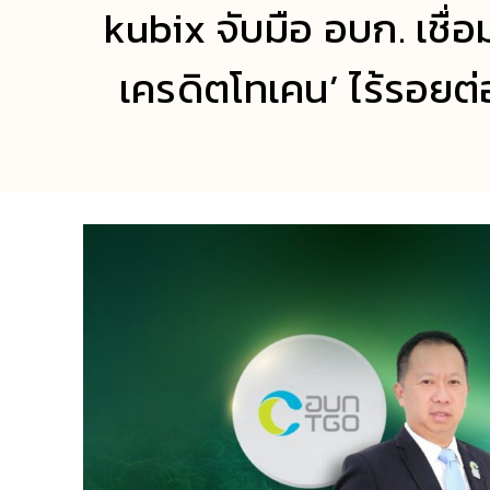
kubix จับมือ อบก. เชื
เครดิตโทเคน’ ไร้รอยต่อ