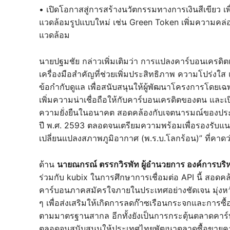
• เปิดโอกาสสู่การสร้างนวัตกรรมทางการเงินสีเขียว เพื
แวดล้อมรูปแบบใหม่ เช่น Green Token เพิ่มความคล่อ
แวดล้อม
นายปฐมชัย กล่าวเพิ่มเติมว่า การแปลงคาร์บอนเครดิตเ
เครื่องมือสำคัญที่ช่วยเพิ่มประสิทธิภาพ ความโปร่ง
ข้อกำกับดูแล เพื่อสนับสนุนให้ผู้พัฒนาโครงการโดยเฉ
เพิ่มความน่าเชื่อถือให้กับคาร์บอนเครดิตของตน และเ
ความยั่งยืนในอนาคต สอดคล้องกับเจตนารมณ์ของปร
ปี พ.ศ. 2593 ตลอดจนเตรียมความพร้อมเพื่อรองรับแ
เปลี่ยนแปลงสภาพภูมิอากาศ (พ.ร.บ.โลกร้อน)” ที่คาดว่า
ด้าน
นายณกรณ์ ตรรกวิรพัท ผู้อำนวยการ องค์การบริ
ร่วมกับ kubix ในการศึกษาการเชื่อมต่อ API นี้ สอด
คาร์บอนภาคสมัครใจภายในประเทศอย่างชัดเจน มุ่งหว
ๆ เพื่อส่งเสริมให้เกิดการลดก๊าซเรือนกระจกและการซื
ตามมาตรฐานสากล อีกทั้งยังเป็นการกระตุ้นตลาดคาร
ตลอดจนสนับสนุนให้ประเทศไทยพัฒนาตลาดซื้อขายคาร์