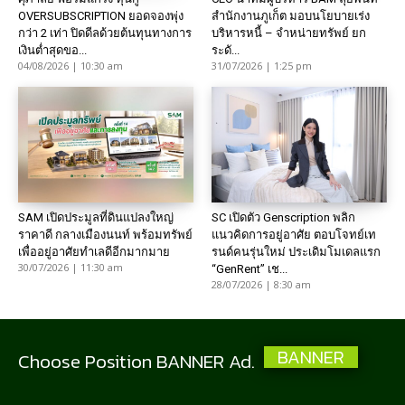
OVERSUBSCRIPTION ยอดจองพุ่ง
สำนักงานภูเก็ต มอบนโยบายเร่ง
กว่า 2 เท่า ปิดดีลด้วยต้นทุนทางการ
บริหารหนี้ – จำหน่ายทรัพย์ ยก
เงินต่ำสุดขอ...
ระดั...
04/08/2026 | 10:30 am
31/07/2026 | 1:25 pm
SAM เปิดประมูลที่ดินแปลงใหญ่
SC เปิดตัว Genscription พลิก
ราคาดี กลางเมืองนนท์ พร้อมทรัพย์
แนวคิดการอยู่อาศัย ตอบโจทย์เท
เพื่ออยู่อาศัยทำเลดีอีกมากมาย
รนด์คนรุ่นใหม่ ประเดิมโมเดลแรก
30/07/2026 | 11:30 am
“GenRent” เช...
28/07/2026 | 8:30 am
BANNER
Choose Position BANNER Ad.