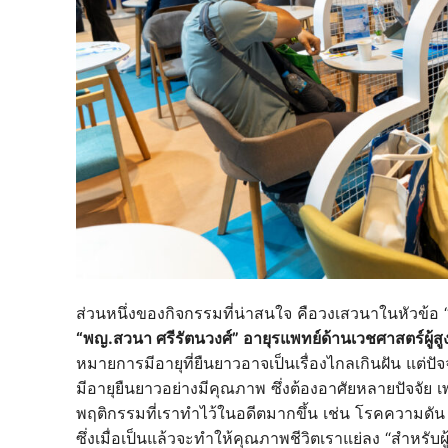
ส่วนหนึ่งของกิจกรรมที่น่าสนใจ คือวงเสวนาในหัวข้
“พญ.สวนา ศรีรัตนวงศ์” อายุรแพทย์ด้านเวชศาสตร์ผู้สูง
หมายการมีอายุที่ยืนยาวอาจเป็นเรื่องไกลเกินฝัน แต่ปั
มีอายุยืนยาวอย่างมีคุณภาพ ซึ่งต้องอาศัยหลายปัจจัย เ
พฤติกรรมที่เราทำไว้ในอดีตมากขึ้น เช่น โรคความดัน 
ซึ่งเมื่อเป็นแล้วจะทำให้คุณภาพชีวิตเราแย่ลง “สำหรับ