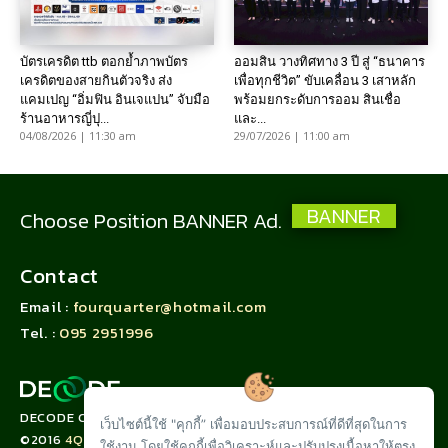
บัตรเครดิต ttb ตอกย้ำภาพบัตร
ออมสิน วางทิศทาง 3 ปี สู่ “ธนาคาร
เครดิตของสายกินตัวจริง ส่ง
เพื่อทุกชีวิต” ขับเคลื่อน 3 เสาหลัก
แคมเปญ “อิ่มฟิน อินเจแปน” จับมือ
พร้อมยกระดับการออม สินเชื่อ
ร้านอาหารญี่ปุ...
และ...
04/08/2026 | 11:30 am
29/07/2026 | 11:00 am
BANNER
Choose Position BANNER Ad.
Contact
Email :
fourquarter@hotmail.com
Tel. :
095 2951996
DECODE CORPORATION LIMITED
เว็บไซต์นี้ใช้ "คุกกี้” เพื่อมอบประสบการณ์ที่ดีที่สุดในการ
©2016
4QUARTER.CO
ใช้งาน โดยใช้คุกกี้เพื่อวิเคราะห์และปรับปรุงเนื้อหาให้ตรง