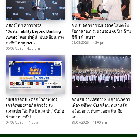
กสิกรไทย คว้ารางวัล
ธ.ก.ส. จัดกิจกรรมบริจาคโลหิต ใน
“Sustainability Beyond Banking
โอกาส “ธ.ก.ส. ครบรอบ 60 ปี 1 ล้าน
Award” ตอกย้ำผู้นำขับเคลื่อนภาค
ซีซี 1 ล้านบาท
05/08/2026 | 4:30 pm
ธุรกิจไทยสู่ Net Z...
05/08/2026 | 4:30 pm
บัตรเครดิต ttb ตอกย้ำภาพบัตร
ออมสิน วางทิศทาง 3 ปี สู่ “ธนาคาร
เครดิตของสายกินตัวจริง ส่ง
เพื่อทุกชีวิต” ขับเคลื่อน 3 เสาหลัก
แคมเปญ “อิ่มฟิน อินเจแปน” จับมือ
พร้อมยกระดับการออม สินเชื่อ
ร้านอาหารญี่ปุ...
และ...
04/08/2026 | 11:30 am
29/07/2026 | 11:00 am