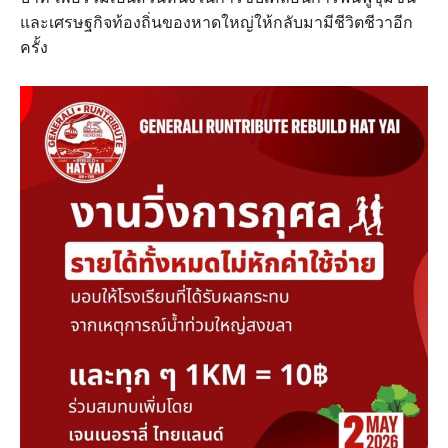
และเศรษฐกิจท้องถิ่นของหาดใหญ่ให้กลับมามีชีวิตชีวาอีก
ครั้ง