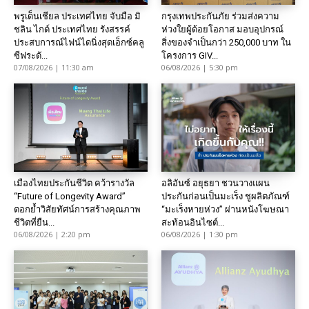
พรูเด็นเชียล ประเทศไทย จับมือ มิ
กรุงเทพประกันภัย ร่วมส่งความ
ชลิน ไกด์ ประเทศไทย รังสรรค์
ห่วงใยผู้ด้อยโอกาส มอบอุปกรณ์
ประสบการณ์ไฟน์ไดนิ่งสุดเอ็กซ์คลู
สิ่งของจำเป็นกว่า 250,000 บาท ใน
ซีฟระดั...
โครงการ GIV...
07/08/2026 | 11:30 am
06/08/2026 | 5:30 pm
เมืองไทยประกันชีวิต คว้ารางวัล
อลิอันซ์ อยุธยา ชวนวางแผน
“Future of Longevity Award”
ประกันก่อนเป็นมะเร็ง ชูผลิตภัณฑ์
ตอกย้ำวิสัยทัศน์การสร้างคุณภาพ
“มะเร็งหายห่วง” ผ่านหนังโฆษณา
ชีวิตที่ยืน...
สะท้อนอินไซต์...
06/08/2026 | 2:20 pm
06/08/2026 | 1:30 pm