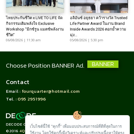
ไทยประกันชีวิต x LIVE TO LIFE จัด
อลิอันซ์ อยุธยา คว้ารางวัล Trusted
กิจกรรมเติมพลังใจ Exclusive
Life Partner Award ในงาน Brand
Workshop “มิกซ์รูน แมตช์พลังงาน
Inside Awards 2026 ตอกย้ำความ
ชีวิต”
มุ่ง...
06/08/2026 | 11:30 am
05/08/2026 | 5:30 pm
BANNER
Choose Position BANNER Ad.
Contact
Email :
fourquarter@hotmail.com
Tel. :
095 2951996
DECODE CORPORATION LIMITED
เว็บไซต์นี้ใช้ "คุกกี้” เพื่อมอบประสบการณ์ที่ดีที่สุดในการ
©2016
4QUARTER.CO
ใช้งาน โดยใช้คุกกี้เพื่อวิเคราะห์และปรับปรุงเนื้อหาให้ตรง