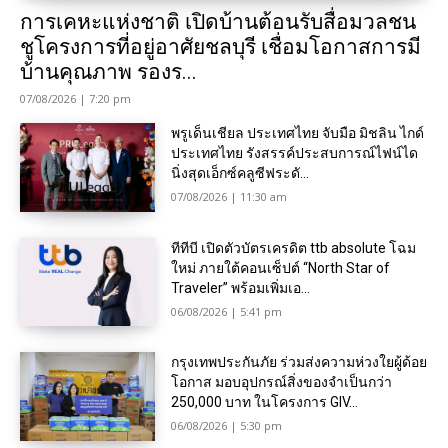
การเคหะแห่งชาติ เปิดบ้านต้อนรับสื่อมวลชน
ชูโครงการที่อยู่อาศัยชลบุรี เชื่อมโอกาสการมี
บ้านคุณภาพ รองร...
07/08/2026 | 7:20 pm
พรูเด็นเชียล ประเทศไทย จับมือ มิชลิน ไกด์
ประเทศไทย รังสรรค์ประสบการณ์ไฟน์ได
นิ่งสุดเอ็กซ์คลูซีฟระดั...
07/08/2026 | 11:30 am
ทีทีบี เปิดตัวบัตรเครดิต ttb absolute โฉม
ใหม่ ภายใต้คอนเซ็ปต์ “North Star of
Traveler” พร้อมเพิ่มเอ...
06/08/2026 | 5:41 pm
กรุงเทพประกันภัย ร่วมส่งความห่วงใยผู้ด้อย
โอกาส มอบอุปกรณ์สิ่งของจำเป็นกว่า
250,000 บาท ในโครงการ GIV...
06/08/2026 | 5:30 pm