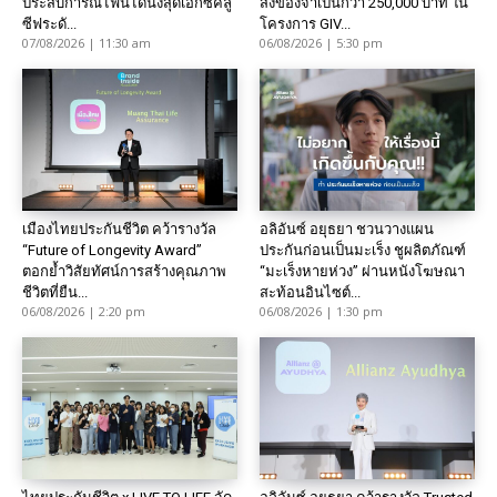
ประสบการณ์ไฟน์ไดนิ่งสุดเอ็กซ์คลู
สิ่งของจำเป็นกว่า 250,000 บาท ใน
ซีฟระดั...
โครงการ GIV...
07/08/2026 | 11:30 am
06/08/2026 | 5:30 pm
เมืองไทยประกันชีวิต คว้ารางวัล
อลิอันซ์ อยุธยา ชวนวางแผน
“Future of Longevity Award”
ประกันก่อนเป็นมะเร็ง ชูผลิตภัณฑ์
ตอกย้ำวิสัยทัศน์การสร้างคุณภาพ
“มะเร็งหายห่วง” ผ่านหนังโฆษณา
ชีวิตที่ยืน...
สะท้อนอินไซต์...
06/08/2026 | 2:20 pm
06/08/2026 | 1:30 pm