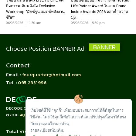
ไทยประกันชีวิต x LIVE TO LIFE จัด
อลิอันซ์ อยุธยา คว้ารางวัล Trusted
กิจกรรมเติมพลังใจ Exclusive
Life Partner Award ในงาน Brand
Workshop “มิกซ์รูน แมตช์พลังงาน
Inside Awards 2026 ตอกย้ำความ
ชีวิต”
มุ่ง...
06/08/2026 | 11:30 am
05/08/2026 | 5:30 pm
BANNER
Choose Position BANNER Ad.
Contact
Email :
fourquarter@hotmail.com
Tel. :
095 2951996
DECODE CORPORATION LIMITED
เว็บไซต์นี้ใช้ "คุกกี้” เพื่อมอบประสบการณ์ที่ดีที่สุดในการ
©2016
4QUARTER.CO
ใช้งาน โดยใช้คุกกี้เพื่อวิเคราะห์และปรับปรุงเนื้อหาให้ตรง
กับความสนใจของท่าน
รายละเอียดเพิ่มเติม:
Total Visit :