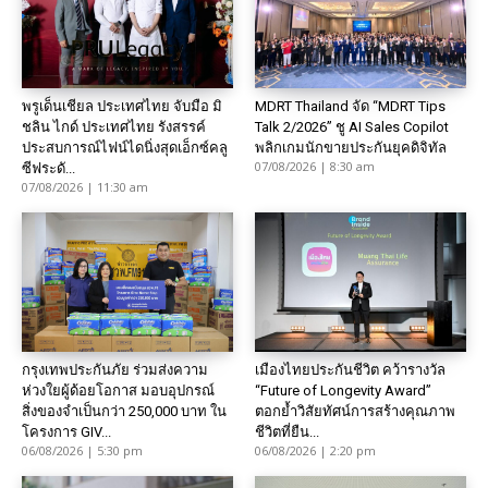
พรูเด็นเชียล ประเทศไทย จับมือ มิ
MDRT Thailand จัด “MDRT Tips
ชลิน ไกด์ ประเทศไทย รังสรรค์
Talk 2/2026” ชู AI Sales Copilot
ประสบการณ์ไฟน์ไดนิ่งสุดเอ็กซ์คลู
พลิกเกมนักขายประกันยุคดิจิทัล
07/08/2026 | 8:30 am
ซีฟระดั...
07/08/2026 | 11:30 am
กรุงเทพประกันภัย ร่วมส่งความ
เมืองไทยประกันชีวิต คว้ารางวัล
ห่วงใยผู้ด้อยโอกาส มอบอุปกรณ์
“Future of Longevity Award”
สิ่งของจำเป็นกว่า 250,000 บาท ใน
ตอกย้ำวิสัยทัศน์การสร้างคุณภาพ
โครงการ GIV...
ชีวิตที่ยืน...
06/08/2026 | 5:30 pm
06/08/2026 | 2:20 pm