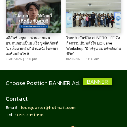
อลิอันซ์ อยุธยา ชวนวางแผน
ไทยประกันชีวิต x LIVE TO LIFE จัด
ประกันก่อนเป็นมะเร็ง ชูผลิตภัณฑ์
กิจกรรมเติมพลังใจ Exclusive
“มะเร็งหายห่วง” ผ่านหนังโฆษณา
Workshop “มิกซ์รูน แมตช์พลังงาน
สะท้อนอินไซต์...
ชีวิต”
06/08/2026 | 1:30 pm
06/08/2026 | 11:30 am
BANNER
Choose Position BANNER Ad.
Contact
Email :
fourquarter@hotmail.com
Tel. :
095 2951996