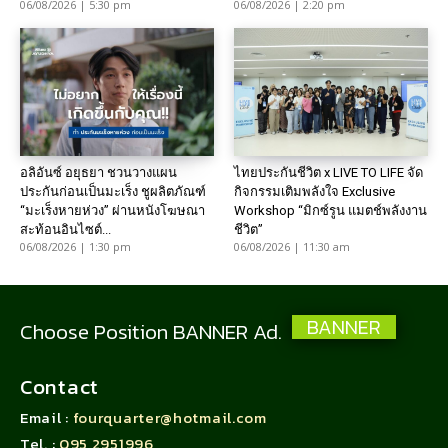
06/08/2026 | 5:30 pm
06/08/2026 | 2:20 pm
อลิอันซ์ อยุธยา ชวนวางแผน
ไทยประกันชีวิต x LIVE TO LIFE จัด
ประกันก่อนเป็นมะเร็ง ชูผลิตภัณฑ์
กิจกรรมเติมพลังใจ Exclusive
“มะเร็งหายห่วง” ผ่านหนังโฆษณา
Workshop “มิกซ์รูน แมตช์พลังงาน
สะท้อนอินไซต์...
ชีวิต”
06/08/2026 | 1:30 pm
06/08/2026 | 11:30 am
BANNER
Choose Position BANNER Ad.
Contact
Email :
fourquarter@hotmail.com
Tel. :
095 2951996