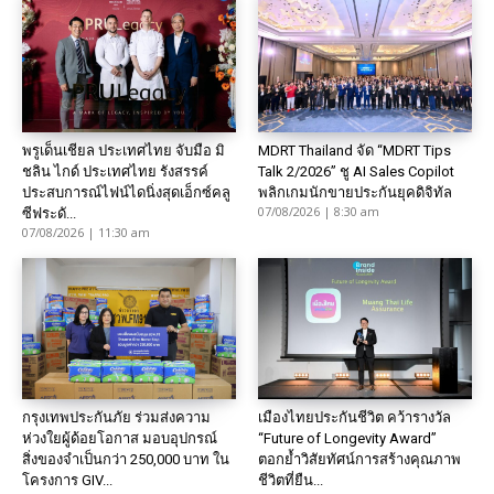
พรูเด็นเชียล ประเทศไทย จับมือ มิ
MDRT Thailand จัด “MDRT Tips
ชลิน ไกด์ ประเทศไทย รังสรรค์
Talk 2/2026” ชู AI Sales Copilot
ประสบการณ์ไฟน์ไดนิ่งสุดเอ็กซ์คลู
พลิกเกมนักขายประกันยุคดิจิทัล
07/08/2026 | 8:30 am
ซีฟระดั...
07/08/2026 | 11:30 am
กรุงเทพประกันภัย ร่วมส่งความ
เมืองไทยประกันชีวิต คว้ารางวัล
ห่วงใยผู้ด้อยโอกาส มอบอุปกรณ์
“Future of Longevity Award”
สิ่งของจำเป็นกว่า 250,000 บาท ใน
ตอกย้ำวิสัยทัศน์การสร้างคุณภาพ
โครงการ GIV...
ชีวิตที่ยืน...