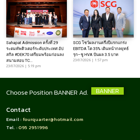
Sahapat Admission ครั้งที่ 29
SCG โชว์ผลงานครึ่งปีแรกแกร่ง
ระดมทัพติวเตอร์ระดับประเทศ อัป
EBITDA โต 35% เดินหน้ากลยุทธ์
สกิล #DEK70 เตรียมพร้อมก่อนลง
รุก–ชู HVA ปันผล 3.5 บาท
23/07/2026 | 1:57 pm
สนามสอบ TC...
23/07/2026 | 5:19 pm
BANNER
Choose Position BANNER Ad.
Contact
Email :
fourquarter@hotmail.com
Tel. :
095 2951996