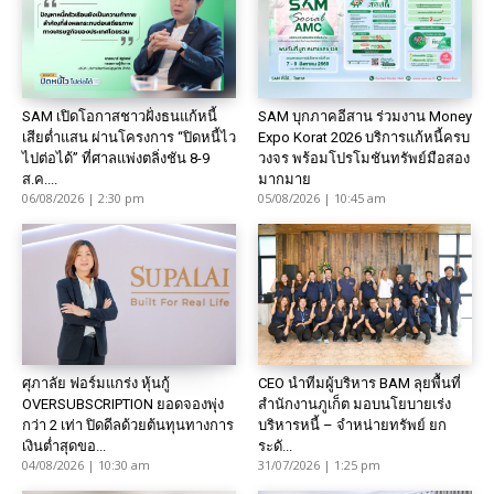
SAM เปิดโอกาสชาวฝั่งธนแก้หนี้
SAM บุกภาคอีสาน ร่วมงาน Money
เสียต่ำแสน ผ่านโครงการ “ปิดหนี้ไว
Expo Korat 2026 บริการแก้หนี้ครบ
ไปต่อได้” ที่ศาลแพ่งตลิ่งชัน 8-9
วงจร พร้อมโปรโมชันทรัพย์มือสอง
ส.ค....
มากมาย
06/08/2026 | 2:30 pm
05/08/2026 | 10:45 am
ศุภาลัย ฟอร์มแกร่ง หุ้นกู้
CEO นำทีมผู้บริหาร BAM ลุยพื้นที่
OVERSUBSCRIPTION ยอดจองพุ่ง
สำนักงานภูเก็ต มอบนโยบายเร่ง
กว่า 2 เท่า ปิดดีลด้วยต้นทุนทางการ
บริหารหนี้ – จำหน่ายทรัพย์ ยก
เงินต่ำสุดขอ...
ระดั...
04/08/2026 | 10:30 am
31/07/2026 | 1:25 pm