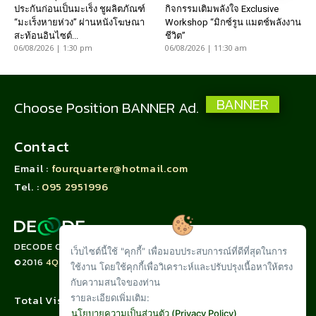
ประกันก่อนเป็นมะเร็ง ชูผลิตภัณฑ์
กิจกรรมเติมพลังใจ Exclusive
“มะเร็งหายห่วง” ผ่านหนังโฆษณา
Workshop “มิกซ์รูน แมตช์พลังงาน
สะท้อนอินไซต์...
ชีวิต”
06/08/2026 | 1:30 pm
06/08/2026 | 11:30 am
BANNER
Choose Position BANNER Ad.
Contact
Email :
fourquarter@hotmail.com
Tel. :
095 2951996
DECODE CORPORATION LIMITED
เว็บไซต์นี้ใช้ "คุกกี้” เพื่อมอบประสบการณ์ที่ดีที่สุดในการ
©2016
4QUARTER.CO
ใช้งาน โดยใช้คุกกี้เพื่อวิเคราะห์และปรับปรุงเนื้อหาให้ตรง
กับความสนใจของท่าน
รายละเอียดเพิ่มเติม:
Total Visit :
นโยบายความเป็นส่วนตัว (Privacy Policy)