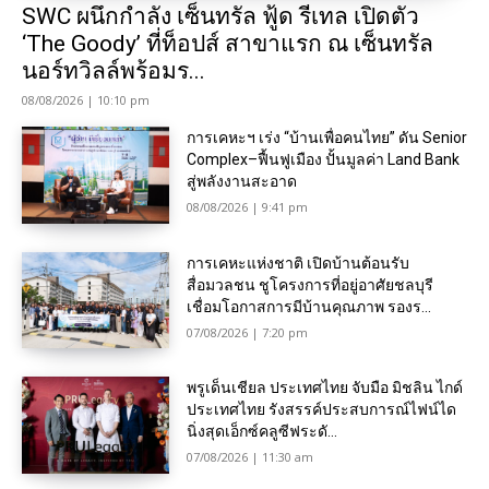
SWC ผนึกกำลัง เซ็นทรัล ฟู้ด รีเทล เปิดตัว
‘The Goody’ ที่ท็อปส์ สาขาแรก ณ เซ็นทรัล
นอร์ทวิลล์พร้อมร...
08/08/2026 | 10:10 pm
การเคหะฯ เร่ง “บ้านเพื่อคนไทย” ดัน Senior
Complex–ฟื้นฟูเมือง ปั้นมูลค่า Land Bank
สู่พลังงานสะอาด
08/08/2026 | 9:41 pm
การเคหะแห่งชาติ เปิดบ้านต้อนรับ
สื่อมวลชน ชูโครงการที่อยู่อาศัยชลบุรี
เชื่อมโอกาสการมีบ้านคุณภาพ รองร...
07/08/2026 | 7:20 pm
พรูเด็นเชียล ประเทศไทย จับมือ มิชลิน ไกด์
ประเทศไทย รังสรรค์ประสบการณ์ไฟน์ได
นิ่งสุดเอ็กซ์คลูซีฟระดั...
07/08/2026 | 11:30 am