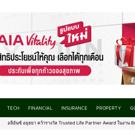
TECH
FINANCIAL
INSURANCE
PROPERTY
G
า คว้ารางวัล Trusted Life Partner Award ในงาน Brand Inside Awards