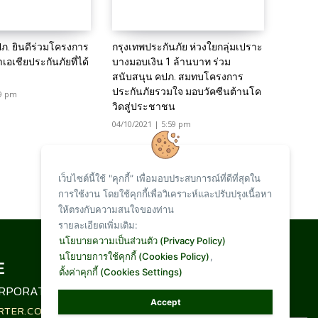
ภ. ยินดีร่วมโครงการ
กรุงเทพประกันภัย ห่วงใยกลุ่มเปราะ
าเอเชียประกันภัยที่ได้
บางมอบเงิน 1 ล้านบาท ร่วม
สนับสนุน คปภ. สมทบโครงการ
ประกันภัยรวมใจ มอบวัคซีนต้านโค
19 pm
วิดสู่ประชาชน
04/10/2021 | 5:59 pm
เว็บไซต์นี้ใช้ "คุกกี้” เพื่อมอบประสบการณ์ที่ดีที่สุดใน
การใช้งาน โดยใช้คุกกี้เพื่อวิเคราะห์และปรับปรุงเนื้อหา
ให้ตรงกับความสนใจของท่าน
รายละเอียดเพิ่มเติม:
Total Visit :
นโยบายความเป็นส่วนตัว (Privacy Policy)
นโยบายการใช้คุกกี้ (Cookies Policy)
,
ตั้งค่าคุกกี้ (Cookies Settings)
1,093,281
RPORATION LIMITED
Accept
RTER.CO