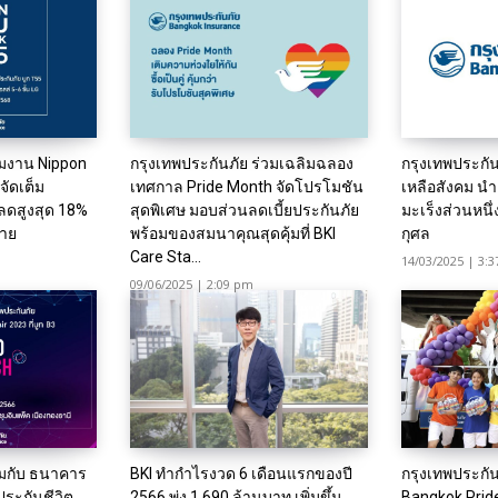
วมงาน Nippon
กรุงเทพประกันภัย ร่วมเฉลิมฉลอง
กรุงเทพประกั
จัดเต็ม
เทศกาล Pride Month จัดโปรโมชัน
เหลือสังคม นำ
ลดสูงสุด 18%
สุดพิเศษ มอบส่วนลดเบี้ยประกันภัย
มะเร็งส่วนหนึ
มาย
พร้อมของสมนาคุณสุดคุ้มที่ BKI
กุศล
Care Sta...
14/03/2025 | 3:
09/06/2025 | 2:09 pm
วมกับ ธนาคาร
BKI ทำกำไรงวด 6 เดือนแรกของปี
กรุงเทพประกั
ประกันชีวิต
2566 พุ่ง 1,690 ล้านบาท เพิ่มขึ้น
Bangkok Prid