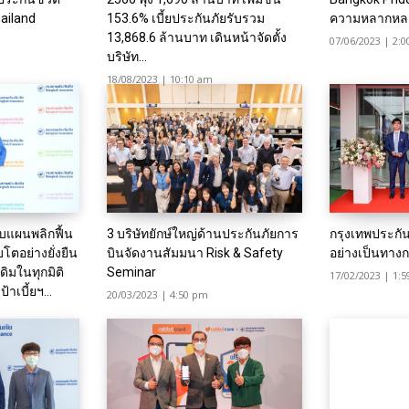
ailand
153.6% เบี้ยประกันภัยรับรวม
ความหลากหลา
13,868.6 ล้านบาท เดินหน้าจัดตั้ง
07/06/2023 | 2:
บริษัท...
18/08/2023 | 10:10 am
ับแผนพลิกฟื้น
3 บริษัทยักษ์ใหญ่ด้านประกันภัยการ
กรุงเทพประกั
บโตอย่างยั่งยืน
บินจัดงานสัมมนา Risk & Safety
อย่างเป็นทาง
ดิมในทุกมิติ
Seminar
17/02/2023 | 1:
าเบี้ยฯ...
20/03/2023 | 4:50 pm