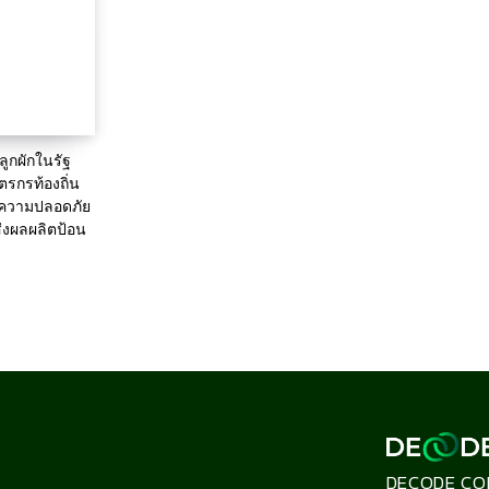
ูกผักในรัฐ
รกรท้องถิ่น
ความปลอดภัย
่งผลผลิตป้อน
DECODE CO