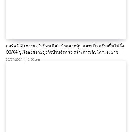
บอร์ด ORI เคาะส่ง “บริทาเนีย” เข้าตลาดหุ้น สยายปีกเตรียมยื่นไฟลิ่ง
Q3/64 ชูเรือธงขยายธุรกิจบ้านจัดสรร สร้างการเติบโตระยะยาว
09/07/2021 | 10:00 am