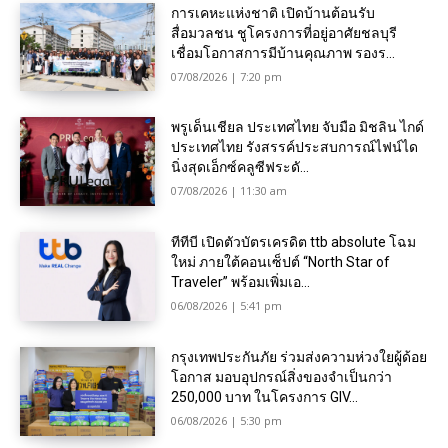
การเคหะแห่งชาติ เปิดบ้านต้อนรับ
สื่อมวลชน ชูโครงการที่อยู่อาศัยชลบุรี
เชื่อมโอกาสการมีบ้านคุณภาพ รองร...
07/08/2026 | 7:20 pm
พรูเด็นเชียล ประเทศไทย จับมือ มิชลิน ไกด์
ประเทศไทย รังสรรค์ประสบการณ์ไฟน์ได
นิ่งสุดเอ็กซ์คลูซีฟระดั...
07/08/2026 | 11:30 am
ทีทีบี เปิดตัวบัตรเครดิต ttb absolute โฉม
ใหม่ ภายใต้คอนเซ็ปต์ “North Star of
Traveler” พร้อมเพิ่มเอ...
06/08/2026 | 5:41 pm
กรุงเทพประกันภัย ร่วมส่งความห่วงใยผู้ด้อย
โอกาส มอบอุปกรณ์สิ่งของจำเป็นกว่า
250,000 บาท ในโครงการ GIV...
06/08/2026 | 5:30 pm