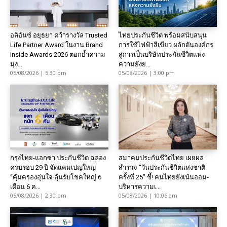
อลิอันซ์ อยุธยา คว้ารางวัล Trusted
ไทยประกันชีวิต พร้อมสนับสนุน
Life Partner Award ในงาน Brand
การใช้ไฟฟ้าสีเขียว ผลักดันองค์กร
Inside Awards 2026 ตอกย้ำความ
สู่การเป็นบริษัทประกันชีวิตแห่ง
มุ่ง...
ความยั่งย...
05/08/2026 | 5:30 pm
05/08/2026 | 3:00 pm
กรุงไทย-แอกซ่า ประกันชีวิต ฉลอง
สมาคมประกันชีวิตไทย เผยผล
ครบรอบ 29 ปี จัดแคมเปญใหญ่
สำรวจ “วันประกันชีวิตแห่งชาติ
“คุ้มครองอุ่นใจ ลุ้นรับโชคใหญ่ 6
ครั้งที่ 25” ชี้! คนไทยยังเน้นออม-
เดือน 6 ค...
บริหารความเ...
05/08/2026 | 2:30 pm
05/08/2026 | 10:06 am