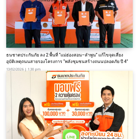
ธนชาตประกันภัย ลง 2 พื้นที่ “แม่ฮ่องสอน–ลำพูน” แก้ไขจุดเสี่ยง
อุบัติเหตุถนนสายรองโครงการ “พลังชุมชนสร้างถนนปลอดภัย ปี 4”
13/02/2026 | 1:30 pm