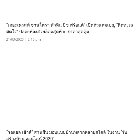
“เดอะเครสท์ ซานโตรา หัวหิน บีช ฟร้อนต์” เปิดตัวแคมเปญ “ติดทะเล
ติดใจ” ปล่อยห้องสวยล็อตสุดท้าย ราคาสุดคุ้ม
21/03/2020 | 2:15 pm
“รอแยล เฮ้าส์” สานฝัน มอบแบบบ้านหลากหลายสไตล์ ในงาน ‘รับ
สร้างบ้าน ออนไลน์ 2020’